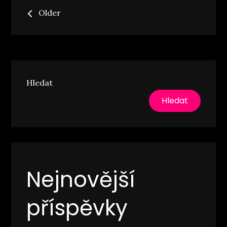
Navigace
Older
pro
příspěvky
Hledat
Hledat
Nejnovější
příspěvky