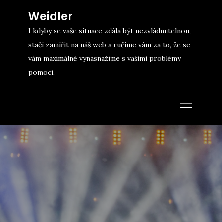
Skip
Weidler
to
I kdyby se vaše situace zdála být nezvládnutelnou,
content
stačí zamířit na náš web a ručíme vám za to, že se
vám maximálně vynasnažíme s vašimi problémy
pomoci.