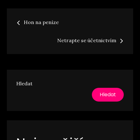
Navigace
Hon na peníze
pro
Netrapte se účetnictvím
příspěvek
Hledat
Hledat