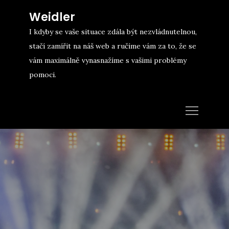
Skip
Weidler
to
I kdyby se vaše situace zdála být nezvládnutelnou,
content
stačí zamířit na náš web a ručíme vám za to, že se
vám maximálně vynasnažíme s vašimi problémy
pomoci.