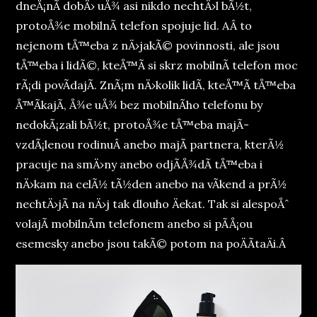
dneÅ¡nÃ­ dobÄ› uÅ¾ asi nikdo nechtÄ›l bÃ½t,
protoÅ¾e mobilnÃ­ telefon spojuje lid. AÂ to
nejenom tÅ™eba z nÄ›jakÃ© povinnosti, ale jsou
tÅ™eba i lidÃ©, kteÅ™Ã­ si skrz mobilnÃ­ telefon moc
rÃ¡di povÃ­dajÃ­. ZnÃ¡m nÄ›kolik lidÃ­, kteÅ™Ã­ tÅ™eba
Å™Ã­kajÃ­, Å¾e uÅ¾ bez mobilnÃ­ho telefonu by
nedokÃ¡zali bÃ½t, protoÅ¾e tÅ™eba majÃ­
vzdÃ¡lenou rodinuÂ anebo majÃ­ partnera, kterÃ½
pracuje na smÄ›ny anebo odjÃ­Å¾dÃ­ tÅ™eba i
nÄ›kam na celÃ½ tÃ½den anebo na vÃ­kend a prÃ½
nechtÄ›jÃ­ na nÄ›j tak dlouho Äekat. Tak si alespoÅˆ
volajÃ­ mobilnÃ­m telefonem anebo si pÃ­Å¡ou
esemesky anebo jsou takÃ© potom na poÄÃ­taÄi.Â