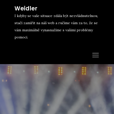
Skip
Weidler
to
I kdyby se vaše situace zdála být nezvládnutelnou,
content
stačí zamířit na náš web a ručíme vám za to, že se
vám maximálně vynasnažíme s vašimi problémy
pomoci.