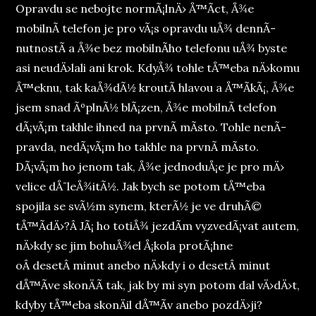
Opravdu se nebojte normÃ¡lnÄ› Å™Ã­ct, Å¾e
mobilnÃ­ telefon je pro vÃ¡s opravdu uÅ¾ dennÃ­
nutnostÃ­ a Å¾e bez mobilnÃ­ho telefonu uÅ¾ byste
asi neudÄ›lali ani krok. KdyÅ¾ tohle tÅ™eba nÄ›komu
Å™eknu, tak kaÅ¾dÃ½ kroutÃ­ hlavou a Å™Ã­kÃ¡, Å¾e
jsem snad ÃºplnÃ½ blÃ¡zen, Å¾e mobilnÃ­ telefon
dÃ¡vÃ¡m takhle ihned na prvnÃ­ mÃ­sto. Tohle nenÃ­
pravda, nedÃ¡vÃ¡m ho takhle na prvnÃ­ mÃ­sto.
DÃ¡vÃ¡m ho jenom tak, Å¾e jednoduÅ¡e je pro mÄ›
velice dÅ¯leÅ¾itÃ½. Jak bych se potom tÅ™eba
spojila se svÃ½m synem, kterÃ½ je ve druhÃ©
tÅ™Ã­dÄ›?Â JÃ¡ ho totiÅ¾ jezdÃ­m vyzvedÃ¡vat autem,
nÄ›kdy se jim bohuÅ¾el Å¡kola protÃ¡hne
oÂ desetÂ minut anebo nÄ›kdy i o desetÂ minut
dÅ™Ã­ve skonÄÃ­ tak, jak by mi syn potom dal vÄ›dÄ›t,
kdyby tÅ™eba skonÄil dÅ™Ã­v anebo pozdÄ›ji?