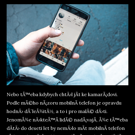
Nebo tÅ™eba kdybych chtÄ›l jÃ­t ke kamarÃ¡dovi.
Podle mÃ©ho nÃ¡zoru mobilnÃ­ telefon je opravdu
hodnÄ› dÅ¯leÅ¾itÃ½, a to i pro malÃ© dÄ›ti.
JenomÅ¾e nÄ›kteÅ™Ã­ lidÃ© nadÃ¡vajÃ­, Å¾e tÅ™eba
dÃ­tÄ› do deseti let by nemÄ›lo mÃ­t mobilnÃ­ telefon