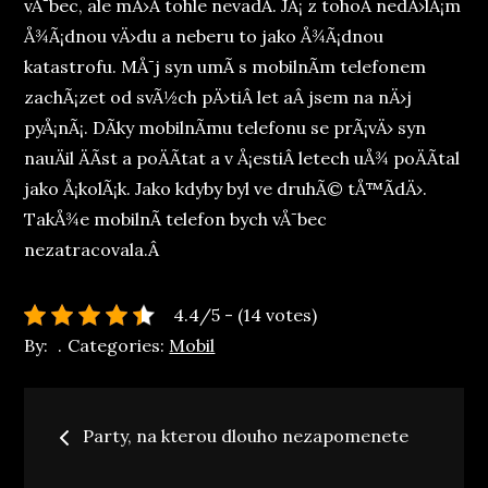
vÅ¯bec, ale mÄ›Â tohle nevadÃ­. JÃ¡ z tohoÂ nedÄ›lÃ¡m
Å¾Ã¡dnou vÄ›du a neberu to jako Å¾Ã¡dnou
katastrofu. MÅ¯j syn umÃ­ s mobilnÃ­m telefonem
zachÃ¡zet od svÃ½ch pÄ›tiÂ let aÂ jsem na nÄ›j
pyÅ¡nÃ¡. DÃ­ky mobilnÃ­mu telefonu se prÃ¡vÄ› syn
nauÄil ÄÃ­st a poÄÃ­tat a v Å¡estiÂ letech uÅ¾ poÄÃ­tal
jako Å¡kolÃ¡k. Jako kdyby byl ve druhÃ© tÅ™Ã­dÄ›.
TakÅ¾e mobilnÃ­ telefon bych vÅ¯bec
nezatracovala.Â
4.4/5 - (14 votes)
By:
Categories:
Mobil
Navigace
Party, na kterou dlouho nezapomenete
pro