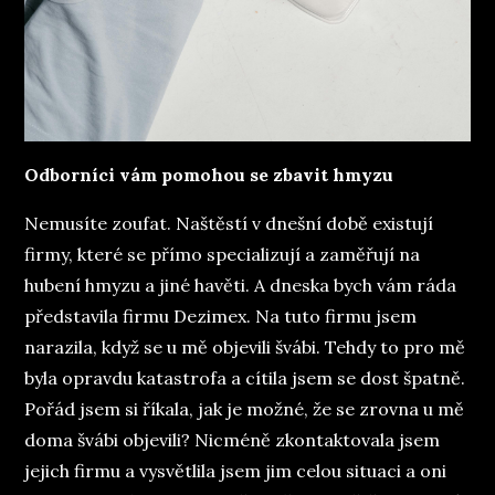
Odborníci vám pomohou se zbavit hmyzu
Nemusíte zoufat. Naštěstí v dnešní době existují
firmy, které se přímo specializují a zaměřují na
hubení hmyzu a jiné havěti. A dneska bych vám ráda
představila firmu Dezimex. Na tuto firmu jsem
narazila, když se u mě objevili švábi. Tehdy to pro mě
byla opravdu katastrofa a cítila jsem se dost špatně.
Pořád jsem si říkala, jak je možné, že se zrovna u mě
doma švábi objevili? Nicméně zkontaktovala jsem
jejich firmu a vysvětlila jsem jim celou situaci a oni