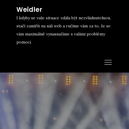
Skip
Weidler
to
I kdyby se vaše situace zdála být nezvládnutelnou,
content
stačí zamířit na náš web a ručíme vám za to, že se
vám maximálně vynasnažíme s vašimi problémy
pomoci.