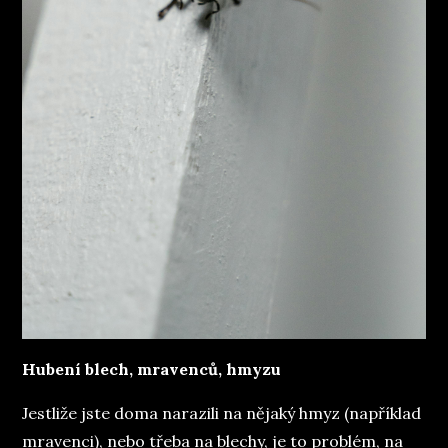
Hubení blech, mravenců, hmyzu
Jestliže jste doma narazili na nějaký hmyz (například
mravenci), nebo třeba na blechy, je to problém, na