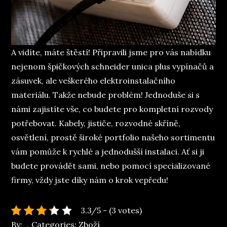
A vidíte, máte štěstí! Připravili jsme pro vás nabídku
nejenom špičkových
schneider unica plus
vypínačů a
zásuvek, ale veškerého elektroinstalačního
materiálu. Takže nebude problém! Jednoduše si s
námi zajistíte vše, co budete pro kompletní rozvody
potřebovat. Kabely, jističe, rozvodné skříně,
osvětlení, prostě široké portfolio našeho sortimentu
vám pomůže k rychlé a jednodušší instalaci. Ať si ji
budete provádět sami, nebo pomocí specializované
firmy, vždy jste díky nám o krok vepředu!
3.3/5 - (3 votes)
By:
Categories:
Zboží