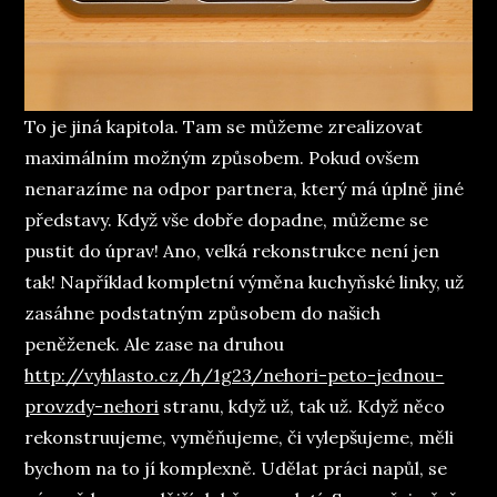
To je jiná kapitola. Tam se můžeme zrealizovat
maximálním možným způsobem. Pokud ovšem
nenarazíme na odpor partnera, který má úplně jiné
představy. Když vše dobře dopadne, můžeme se
pustit do úprav! Ano, velká rekonstrukce není jen
tak! Například kompletní výměna kuchyňské linky, už
zasáhne podstatným způsobem do našich
peněženek. Ale zase na druhou
http://vyhlasto.cz/h/1g23/nehori-peto-jednou-
provzdy-nehori
stranu, když už, tak už. Když něco
rekonstruujeme, vyměňujeme, či vylepšujeme, měli
bychom na to jí komplexně. Udělat práci napůl, se