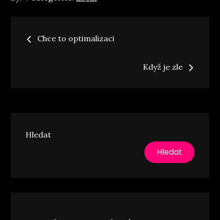
Navigace
Chce to optimalizaci
pro
Když je zle
příspěvek
Hledat
Hledat