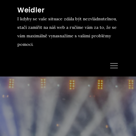
Skip
Weidler
to
I kdyby se vaše situace zdála být nezvládnutelnou,
content
stačí zamířit na náš web a ručíme vám za to, že se
vám maximálně vynasnažíme s vašimi problémy
pomoci.