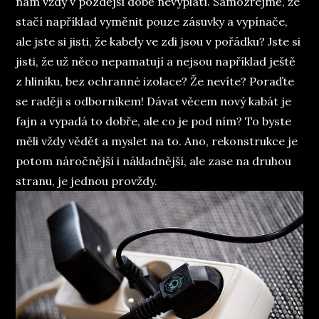
nám vždy v pozdější době nevyplatí. Samozřejmě, že
stačí například vyměnit pouze zásuvky a vypínače,
ale jste si jisti, že kabely ve zdi jsou v pořádku? Jste si
jisti, že už něco nepamatují a nejsou například ještě
z hliníku, bez ochranné izolace? Že nevíte? Poraďte
se raději s odborníkem! Dávat věcem nový kabát je
fajn a vypadá to dobře, ale co je pod ním? To byste
měli vždy vědět a myslet na to. Ano, rekonstrukce je
potom náročnější i nákladnější, ale zase na druhou
stranu, je jednou provždy.