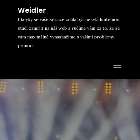
Skip
Weidler
to
I kdyby se vaše situace zdála být nezvládnutelnou,
content
stačí zamířit na náš web a ručíme vám za to, že se
vám maximálně vynasnažíme s vašimi problémy
pomoci.