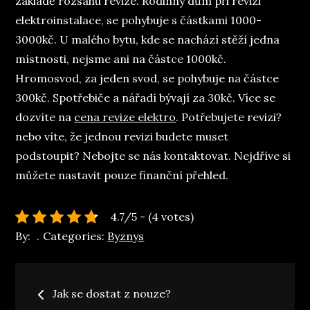
základě rozsahu revize. Rodinný dům při revizi
elektroinstalace, se pohybuje s částkami 1000-
3000kč. U malého bytu, kde se nachází stěží jedna
místnosti, nejsme ani na částce 1000kč.
Hromosvod, za jeden svod, se pohybuje na částce
300kč. Spotřebiče a nářadí bývají za 30kč. Více se
dozvíte na
cena revize elektro
. Potřebujete revizi?
nebo víte, že jednou revizi budete muset
podstoupit? Nebojte se nás kontaktovat. Nejdříve si
můžete nastavit pouze finanční přehled.
4.7/5 - (4 votes)
By:
Categories:
Byznys
Navigace
Jak se dostat z nouze?