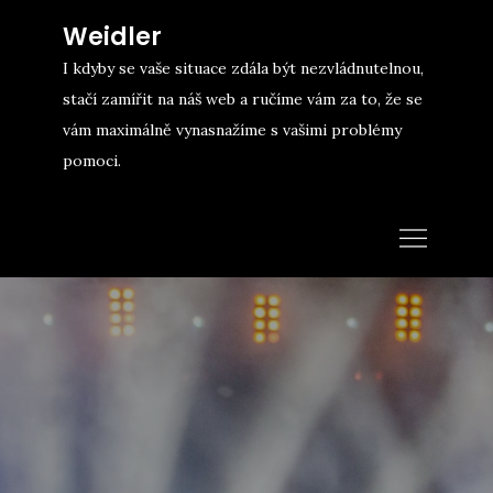
Skip
Weidler
to
I kdyby se vaše situace zdála být nezvládnutelnou,
content
stačí zamířit na náš web a ručíme vám za to, že se
vám maximálně vynasnažíme s vašimi problémy
pomoci.