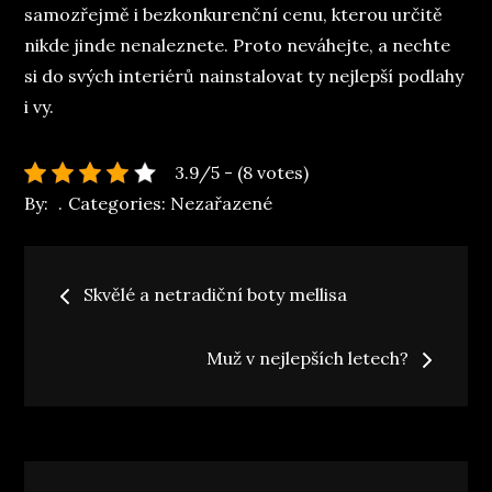
samozřejmě i bezkonkurenční cenu, kterou určitě
nikde jinde nenaleznete. Proto neváhejte, a nechte
si do svých interiérů nainstalovat ty nejlepší podlahy
i vy.
3.9/5 - (8 votes)
By:
Categories:
Nezařazené
Navigace
Skvělé a netradiční boty mellisa
pro
Muž v nejlepších letech?
příspěvek