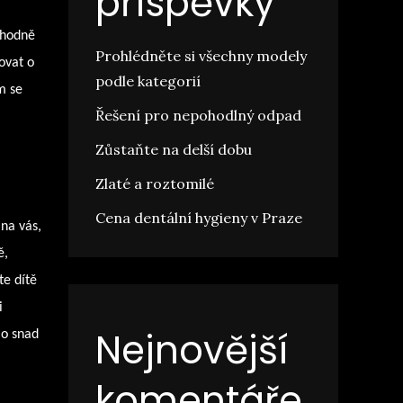
příspěvky
 hodně
Prohlédněte si všechny modely
ovat o
podle kategorií
m se
Řešení pro nepohodlný odpad
Zůstaňte na delší dobu
Zlaté a roztomilé
Cena dentální hygieny v Praze
 na vás,
ě,
te dítě
i
Nejnovější
lo snad
komentáře