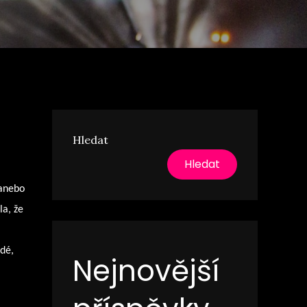
Hledat
Hledat
 anebo
la, že
dé,
Nejnovější