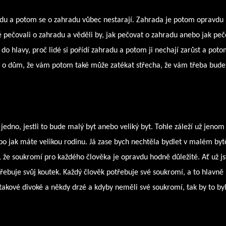
ahradu a potom se o zahradu vůbec nestarají. Zahrada je potom opravdu
dé pečovali o zahradu a věděli by, jak pečovat o zahradu anebo jak peč
do hlavy, proč lidé si pořídí zahradu a potom ji nechají zarůst a poto
rat o dům, že vám potom také může zatékat střecha, že vám třeba bude
 jedno, jestli to bude malý byt anebo veliký byt. Tohle záleží už jenom
o jak máte velikou rodinu. Já zase bych nechtěla bydlet v malém byt
 že soukromí pro každého člověka je opravdu hodně důležité. Ať už js
řebuje svůj koutek. Každý člověk potřebuje své soukromí, a to hlavně 
u takové divoké a někdy drzé a kdyby neměli své soukromí, tak by to by