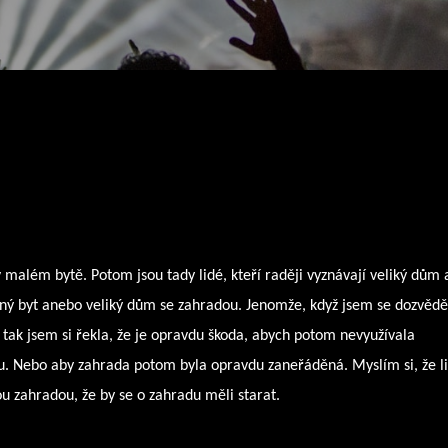
v malém bytě. Potom jsou tady lidé, kteří raději vyznávají veliký dům
torný byt anebo veliký dům se zahradou. Jenomže, když jsem se dozvědě
tak jsem si řekla, že je opravdu škoda, abych potom nevyužívala
. Nebo aby zahrada potom byla opravdu zaneřáděná. Myslím si, že li
ou zahradou, že by se o zahradu měli starat.