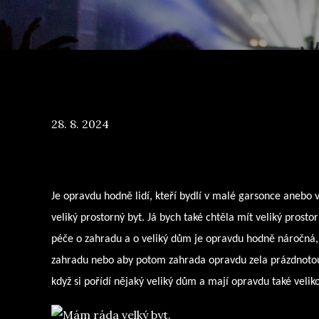
Posted
28. 8. 2024
on
Je opravdu hodně lidí, kteří bydlí v malé garsonce anebo 
veliký prostorný byt. Já bych také chtěla mít veliký pros
péče o zahradu a o veliký dům je opravdu hodně náročná, 
zahradu nebo aby potom zahrada opravdu zela prázdnotou
když si pořídí nějaký veliký dům a mají opravdu také velik