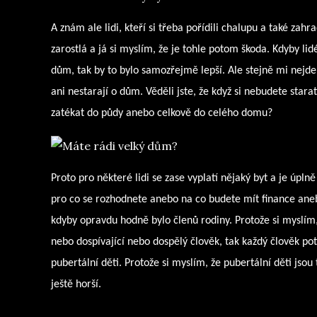
A znám ale lidi, kteří si třeba pořídili chalupu a také z
zarostlá a já si myslím, že je tohle potom škoda. Kdyby li
dům, tak by to bylo samozřejmě lepší. Ale stejně mi nejde 
ani nestarají o dům. Věděli jste, že když si nebudete sta
zatékat do půdy anebo celkově do celého domu?
Proto pro některé lidi se zase vyplatí nějaký byt a je úplně
pro co se rozhodnete anebo na co budete mít finance aneb
kdyby opravdu hodně bylo členů rodiny. Protože si myslím,
nebo dospívající nebo dospělý člověk, tak každý člověk pot
pubertální děti. Protože si myslím, že pubertální děti jso
ještě horší.