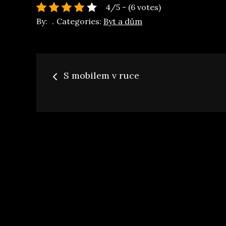
4/5 - (6 votes)
By:
Categories:
Byt a dům
Navigace
S mobilem v ruce
pro
příspěvek