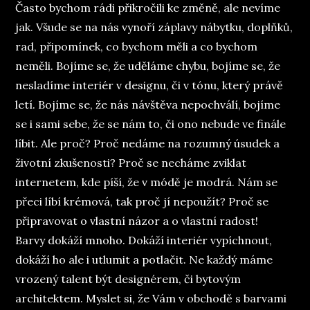
Často bychom rádi přikročili ke změně, ale nevíme
jak. Všude se na nás vynoří záplavy nábytku, doplňků,
rad, připomínek, co bychom měli a co bychom
neměli. Bojíme se, že uděláme chybu, bojíme se, že
nesladíme interiér v designu, či v tónu, který právě
letí. Bojíme se, že nás návštěva nepochválí, bojíme
se i sami sebe, že se nám to, či ono nebude ve finále
líbit. Ale proč? Proč nedáme na rozumný úsudek a
životní zkušenosti? Proč se necháme zviklat
internetem, kde píší, že v módě je modrá. Nám se
přeci líbí krémová, tak proč jí nepoužít? Proč se
připravovat o vlastní názor a o vlastní radost!
Barvy dokáží mnoho. Dokáží interiér vypíchnout,
dokáží ho ale i utlumit a potlačit. Ne každý máme
vrozený talent být designérem, či bytovým
architektem. Myslet si, že Vám v obchodě s barvami