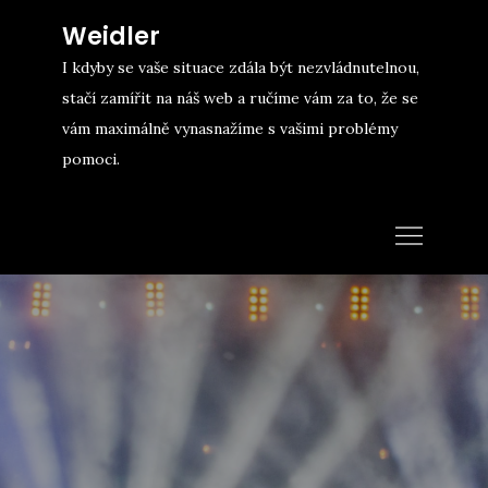
Skip
Weidler
to
I kdyby se vaše situace zdála být nezvládnutelnou,
content
stačí zamířit na náš web a ručíme vám za to, že se
vám maximálně vynasnažíme s vašimi problémy
pomoci.