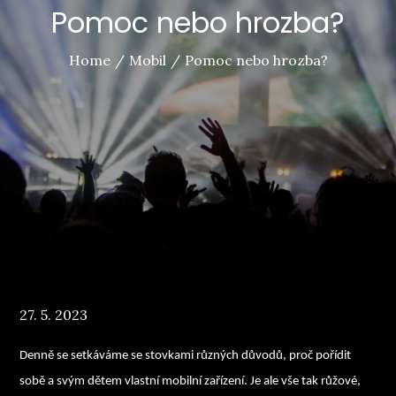
Pomoc nebo hrozba?
Home
Mobil
Pomoc nebo hrozba?
Posted
27. 5. 2023
on
Denně se setkáváme se stovkami různých důvodů, proč pořídit
sobě a svým dětem vlastní mobilní zařízení. Je ale vše tak růžové,