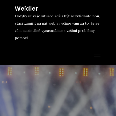
Skip
Weidler
to
I kdyby se vaše situace zdála být nezvládnutelnou,
content
stačí zamířit na náš web a ručíme vám za to, že se
vám maximálně vynasnažíme s vašimi problémy
pomoci.