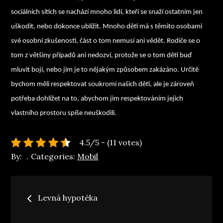
sociálních sítích se nachází mnoho lidí, kteří se snaží ostatním jen
uškodit, nebo dokonce ublížit. Mnoho dětí má s těmito osobami
své osobní zkušenosti, část o tom nemusí ani vědět. Rodiče se o
tom z většiny případů ani nedozví, protože se o tom děti buď
mluvit bojí, nebo jim je to nějakým způsobem zakázáno. Určitě
bychom měli respektovat soukromí našich dětí, ale je zároveň
potřeba dohlížet na to, abychom jim respektováním jejich
vlastního prostoru spíše neuškodili.
4.5/5 - (11 votes)
By:
Categories:
Mobil
Navigace
Levná hypotéka
pro