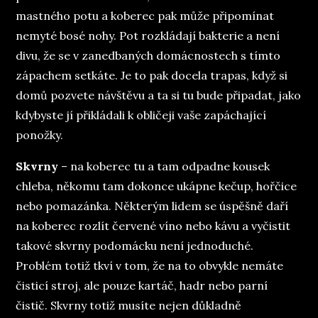
mastného potu a koberec pak může připomínat
nemyté bosé nohy. Pot rozkládají bakterie a není
divu, že se v zanedbaných domácnostech s tímto
zápachem setkáte. Je to pak docela trapas, když si
domů pozvete návštěvu a ta si tu bude připadat, jako
kdybyste jí přikládali k obličeji vaše zapáchající
ponožky.
Skvrny
– na koberec tu a tam odpadne kousek
chleba, někomu tam dokonce ukápne kečup, hořčice
nebo pomazánka. Některým lidem se úspěšně daří
na koberec rozlít červené víno nebo kávu a vyčistit
takové skvrny podomácku není jednoduché.
Problém totiž tkví v tom, že na to obvykle nemáte
čisticí stroj, ale pouze kartáč, hadr nebo parní
čistič. Skvrny totiž musíte nejen důkladně