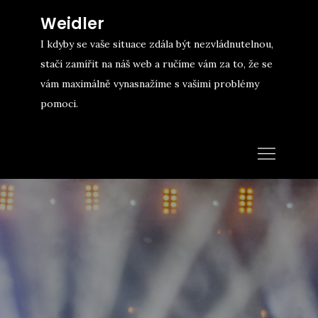
Skip
Weidler
to
I kdyby se vaše situace zdála být nezvládnutelnou,
content
stačí zamířit na náš web a ručíme vám za to, že se
vám maximálně vynasnažíme s vašimi problémy
pomoci.