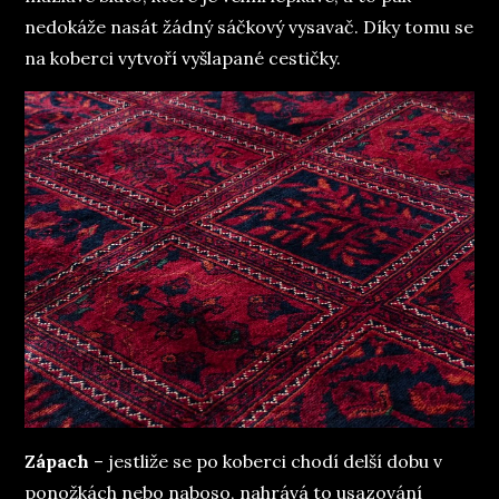
nedokáže nasát žádný sáčkový vysavač. Díky tomu se
na koberci vytvoří vyšlapané cestičky.
Zápach
– jestliže se po koberci chodí delší dobu v
ponožkách nebo naboso, nahrává to usazování