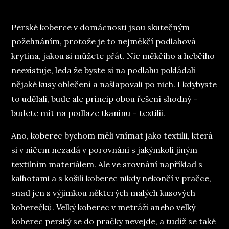
on
Perské koberce v domácnosti jsou skutečným
požehnáním, protože je to nejměkčí podlahová
krytina, jakou si můžete přát. Nic měkčího a hebčího
neexistuje, leda že byste si na podlahu pokládali
nějaké kusy oblečení a našlapovali po nich. I kdybyste
to udělali, bude ale princip obou řešení shodný –
budete mít na podlaze tkaninu – textilii.
Ano, koberec bychom měli vnímat jako textilii, která
si v ničem nezadá v porovnání s jakýmkoli jiným
textilním materiálem. Ale ve
srovnání
například s
kalhotami a s košilí koberec nikdy nekončí v pračce,
snad jen s výjimkou některých malých kusových
koberečků. Velký koberec v metráži anebo velký
koberec perský se do pračky nevejde, a tudíž se také