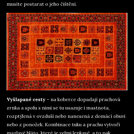
musíte postarat o jeho čištění.
Vyšlapané cesty
– na koberce dopadají prachová
zrnka a spolu s nimi se tu usazuje i mastnota,
rozptýlená v ovzduší nebo nanesená z domácí obuvi
nebo z ponožek. Kombinace tuku a prachu vytvoří
mazlavé bláto, které je velmi lepkavé, a to pak