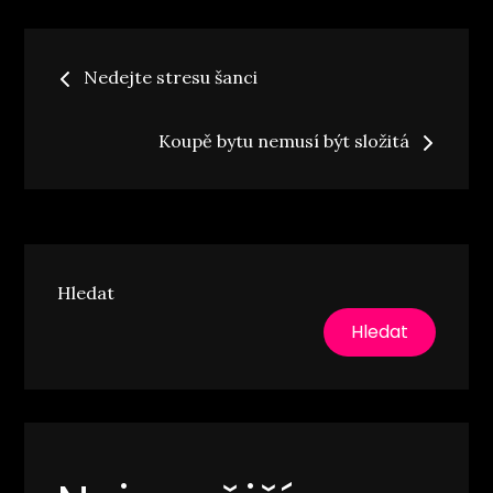
Navigace
Nedejte stresu šanci
pro
Koupě bytu nemusí být složitá
příspěvek
Hledat
Hledat