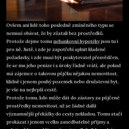
Ovšem ani lidé toho posledně zmíněného typu se
nemusí obávat, že by zůstali bez prostředků.
Protože dejme tomu
nebankovní hypotéky
jsou tu i
pro ně. Jistě, i zde je zapotřebí splnit kladené
požadavky, i zde musí být poskytovatel přesvědčen,
že se mu jeho peníze i s úroky řádně vrátí, ale pokud
má zájemce o takovou půjčku nějakou nemovitost,
klidně i jenom pouhý pozemek nebo družstevní byt,
je vše na nejlepší cestě.
Protože tomu, kdo může dát do zástavy za půjčené
prostředky nemovitost, už se žádné další
významnější překážky do cesty nekladou. Tomu stačí
prokázat i jenom vcelku zanedbatelné příjmy a