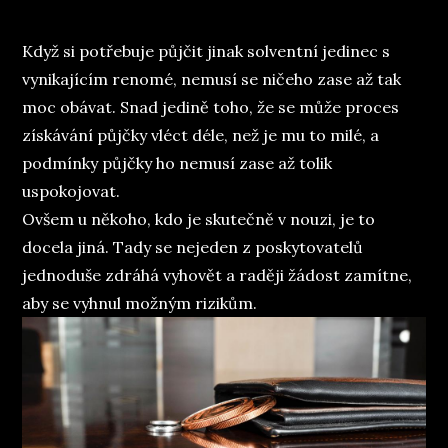
Když si potřebuje půjčit jinak solventní jedinec s
vynikajícím renomé, nemusí se ničeho zase až tak
moc obávat. Snad jedině toho, že se může proces
získávání půjčky vléct déle, než je mu to milé, a
podmínky půjčky ho nemusí zase až tolik
uspokojovat.
Ovšem u někoho, kdo je skutečně v nouzi, je to
docela jiná. Tady se nejeden z poskytovatelů
jednoduše zdráhá vyhovět a raději žádost zamítne,
aby se vyhnul možným rizikům.