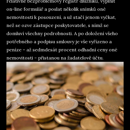
relativně bezproblémový registr dlužníků, vyplnit
on-line formulář a poslat několik snímků oné
nemovitosti k posouzení, a už stačí jenom vyčkat,
než se ozve zástupce poskytovatele, s nímž se
domluví všechny podrobnosti. A po doložení všeho
potřebného a podpisu smlouvy je vše vyřízeno a
peníze – až sedmdesát procent odhadní ceny oné
nemovitosti – přistanou na žadatelově účtu.