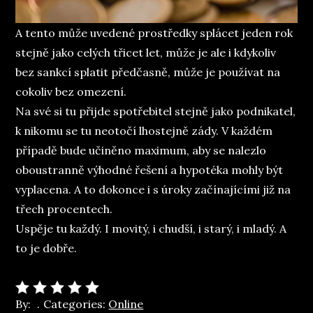
A tento může uvedené prostředky splácet jeden rok
stejně jako celých třicet let, může je ale i kdykoliv
bez sankcí splatit předčasně, může je používat na
cokoliv bez omezení.
Na své si tu přijde spotřebitel stejně jako podnikatel,
k nikomu se tu neotočí lhostejně zády. V každém
případě bude učiněno maximum, aby se nalezlo
oboustranně výhodné řešení a hypotéka mohly být
vyplacena. A to dokonce i s úroky začínajícími již na
třech procentech.
Uspěje tu každý. I movitý, i chudší, i starý, i mladý. A
to je dobře.
By:
Categories:
Online