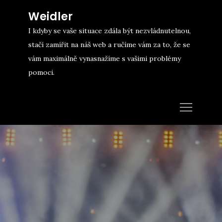
Skip
Weidler
to
I kdyby se vaše situace zdála být nezvládnutelnou,
content
stačí zamířit na náš web a ručíme vám za to, že se
vám maximálně vynasnažíme s vašimi problémy
pomoci.