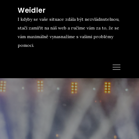
Skip
Weidler
to
I kdyby se vaše situace zdála být nezvládnutelnou,
content
stačí zamířit na náš web a ručíme vám za to, že se
vám maximálně vynasnažíme s vašimi problémy
pomoci.