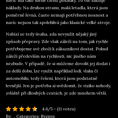
navíc má také méně členů posádky. To vše snižuje
náklady. Na druhou stranu, malá letadla, která jsou
poměrně levná, často nemají potřebnou nosnost a
navíc nejsou tak spolehlivá jako klasické velké stroje.
Nabízí se tedy úvaha, zda nevyužít nějaký jiný
způsob přepravy. Zde však záleží na tom, jak rychle
potřebujeme své zboží k zákazníkovi dostat. Pokud
záleží především na rychlosti, nic jiného nám
nezbude. V případě, že si můžeme dovolit jej dodat i
za delší dobu, lze využít například lodi, vlaku či
automobilu, tedy řešení, která jsou podstatně
levnější. Jen je potřeba si uvědomit, že riziko nehody,
zvláště při dlouhých cestách, je zde mnohem větší.
4.6/5 - (11 votes)
By:
Categories:
Byznys