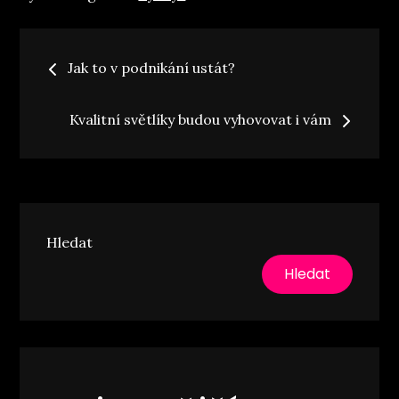
Navigace
Jak to v podnikání ustát?
pro
Kvalitní světlíky budou vyhovovat i vám
příspěvek
Hledat
Hledat