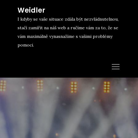
Skip
Weidler
to
I kdyby se vaše situace zdála být nezvládnutelnou,
content
stačí zamířit na náš web a ručíme vám za to, že se
vám maximálně vynasnažíme s vašimi problémy
pomoci.