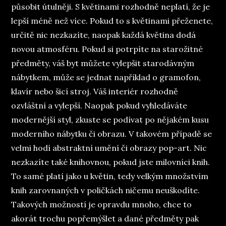
působit útulněji. S květinami rozhodně neplatí, že je
lepší méně než více. Pokud to s květinami přeženete,
určitě nic nezkazíte, naopak každá květina dodá
novou atmosféru. Pokud si potrpíte na starožitné
předměty, váš byt můžete vylepšit starodávným
nábytkem, může se jednat například o gramofon,
klavír nebo šicí stroj. Váš interiér rozhodně
ozvláštní a vylepší. Naopak pokud vyhledáváte
modernější styl, zkuste se podívat po nějakém kusu
moderního nábytku či obrazu. V takovém případě se
velmi hodí abstraktní umění či obrazy pop-art. Nic
nezkazíte také knihovnou, pokud jste milovníci knih.
To samé platí jako u květin, tedy velkým množstvím
knih zarovnaných v poličkách ničemu neuškodíte.
Takových možností je opravdu mnoho, chce to
akorát trochu popřemýšlet a dané předměty pak