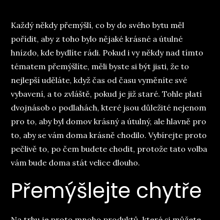
Každý někdy přemýšlí, co by do svého bytu měl
pořídit, aby z toho bylo nějaké krásné a útulné
hnízdo, kde bydlíte rádi. Pokud i vy někdy nad tímto
tématem přemýšlíte, měli byste si být jisti, že to
nejlepší uděláte, když čas od času vyměníte své
vybavení, a to zvláště, pokud je již staré. Tohle platí
dvojnásob o podlahách, které jsou důležité nejenom
pro to, aby byl domov krásný a útulný, ale hlavně pro
to, aby se vám doma krásně chodilo. Vybírejte proto
pečlivě to, po čem budete chodit, protože tato volba
vám bude doma stát velice dlouho.
Přemýšlejte chytře
Na trhu je proto mnoho produktů, které si můžete