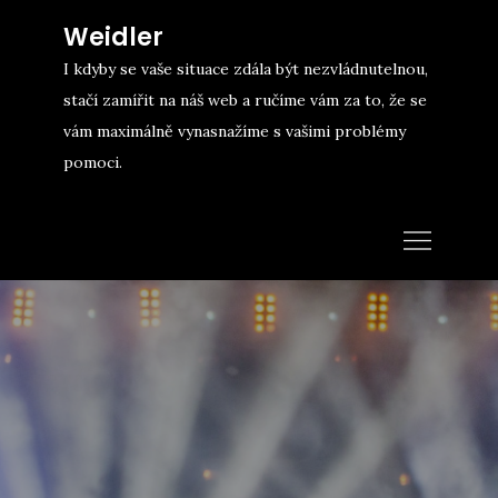
Skip
Weidler
to
I kdyby se vaše situace zdála být nezvládnutelnou,
content
stačí zamířit na náš web a ručíme vám za to, že se
vám maximálně vynasnažíme s vašimi problémy
pomoci.