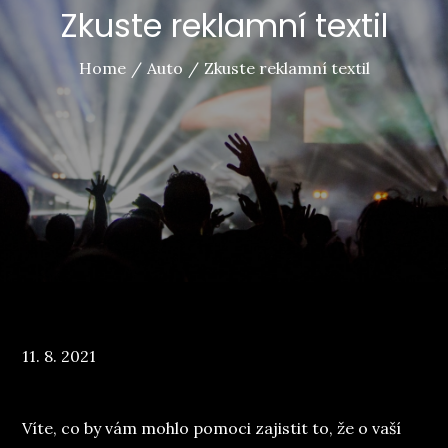
Zkuste reklamní textil
Home
Auto
Zkuste reklamní textil
Posted
11. 8. 2021
on
Víte, co by vám mohlo pomoci zajistit to, že o vaší