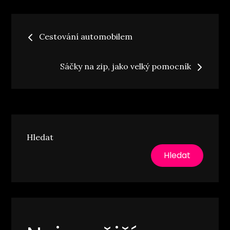
Navigace
Cestování automobilem
pro
Sáčky na zip, jako velký pomocník
příspěvek
Hledat
Hledat