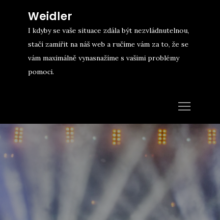
Skip
Weidler
to
I kdyby se vaše situace zdála být nezvládnutelnou,
content
stačí zamířit na náš web a ručíme vám za to, že se
vám maximálně vynasnažíme s vašimi problémy
pomoci.