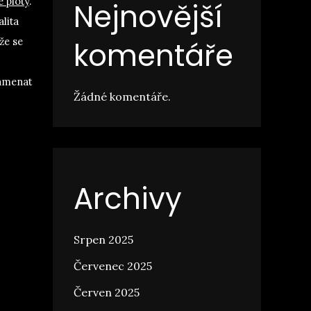
é ploty
.
Nejnovější
lita
že se
komentáře
namenat
Žádné komentáře.
Archivy
Srpen 2025
Červenec 2025
Červen 2025