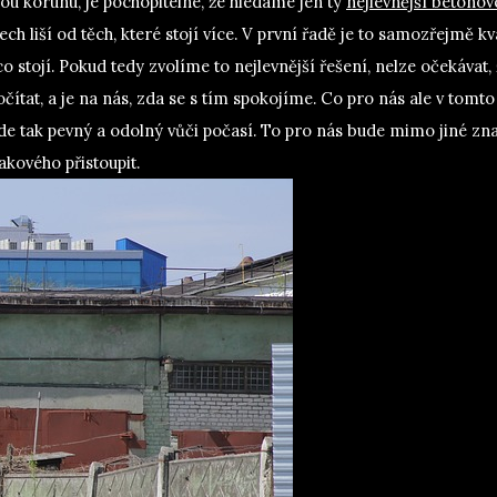
dou korunu, je pochopitelné, že hledáme jen ty
nejlevnější betonov
ch liší od těch, které stojí více.
V první řadě je to samozřejmě kva
o stojí. Pokud tedy zvolíme to nejlevnější řešení, nelze očekávat, 
čítat, a je na nás, zda se s tím spokojíme.
Co pro nás ale v tomto
de tak pevný a odolný vůči počasí. To pro nás bude mimo jiné z
akového přistoupit.