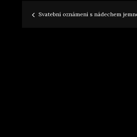
Navigace
Svatební oznámení s nádechem jemn
pro
příspěvek