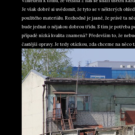
Vzhledem k tomu, že většina z nás se snaží ušetřit kaž
Je však dobré si uvědomit, že tyto se v některých ohlede
použitého materiálu. Rozhodně je jasné, že právě ta něc
bude jednat o nějakou dobrou třídu. S tím je potřeba po
případě nízká kvalita znamená? Především to, že nebu
častější opravy. Je tedy otázkou, zda chceme na něco t