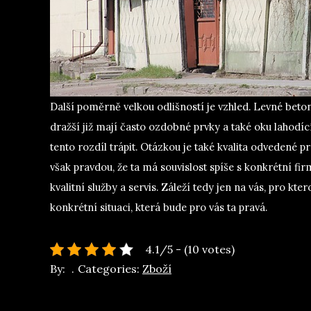
Další poměrně velkou odlišností je vzhled. Levné beto
dražší již mají často ozdobné prvky a také oku lahodí
tento rozdíl trápit.
Otázkou je také kvalita odvedené pr
však pravdou, že ta má souvislost spíše s konkrétní firm
kvalitní služby a servis.
Záleží tedy jen na vás, pro kter
konkrétní situaci, která bude pro vás ta pravá.
4.1/5 - (10 votes)
By:
Categories:
Zboží