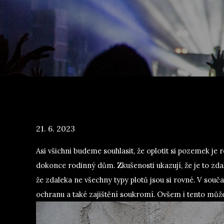
Posted
21. 6. 2023
on
Asi všichni budeme souhlasit, že oplotit si pozemek j
dokonce rodinný dům. Zkušenosti ukazují, že je to zda
že zdaleka ne všechny typy plotů jsou si rovné. V sou
ochranu a také zajištění soukromí. Ovšem i tento může