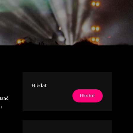
Hledat
Hledat
asné,
u