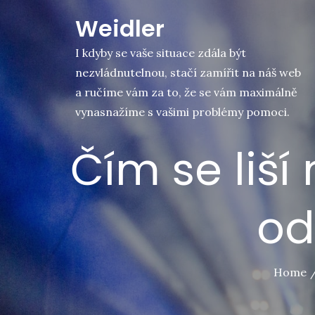
Skip
Weidler
to
content
I kdyby se vaše situace zdála být
nezvládnutelnou, stačí zamířit na náš web
a ručíme vám za to, že se vám maximálně
vynasnažíme s vašimi problémy pomoci.
Čím se liší
od
Home