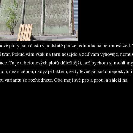
nové ploty jsou často v podstatě pouze jednoduchá betonová zeď.
cí tvar. Pokud vám však na taru nesejde a zeď vám vyhovuje, nemus
áce. Ta je u betonových plotů důležitější, než bychom si mohli mys
ou, než s cenou, i když je faktem, že ty levnější často neposkytují
ou variantu se rozhodnete. Obě mají své pro a proti, a záleží na