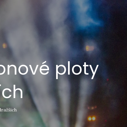
tonové ploty
ích
dražších