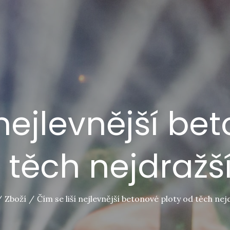
 nejlevnější be
 těch nejdražš
Zboží
Čím se liší nejlevnější betonové ploty od těch nej