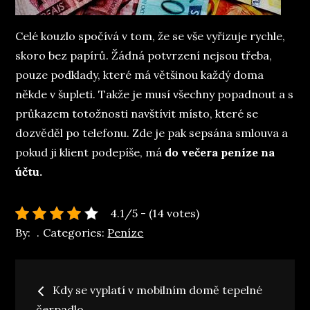
Celé kouzlo spočívá v tom, že se vše vyřizuje rychle,
skoro bez papírů. Žádná potvrzení nejsou třeba,
pouze podklady, které má většinou každý doma
někde v šupleti. Takže je musí všechny popadnout a s
průkazem totožnosti navštívit místo, které se
dozvěděl po telefonu. Zde je pak sepsána smlouva a
pokud ji klient podepíše, má
do večera peníze na
účtu.
4.1/5 - (14 votes)
By:
Categories:
Peníze
Navigace
Kdy se vyplatí v mobilním domě tepelné
čerpadlo