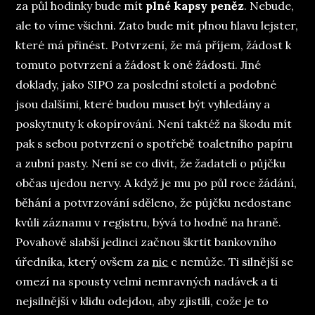
za půl hodinky bude mít
plné kapsy peněz
. Nebude,
ale to víme všichni. Zato bude mít plnou hlavu lejster,
které má přinést. Potvrzení, že má příjem, žádost k
tomuto potvrzení a žádost k oné žádosti. Jiné
doklady, jako SIPO za poslední století a podobné
jsou dalšími, které budou muset být vyhledány a
poskytnuty k okopírování. Není taktéž na škodu mít
pak s sebou potvrzení o spotřebě toaletního papíru
a zubní pasty. Není se co divit, že žadateli o půjčku
občas ujedou nervy. A když je mu po půl roce žádání,
běhání a potvrzování sděleno, že půjčku nedostane
kvůli záznamu v registru, bývá to hodně na hraně.
Povahově slabší jedinci začnou škrtit bankovního
úředníka, který ovšem za
nic
c nemůže. Ti silnější se
omezí na spousty velmi nemravných nadávek a ti
nejsilnější v klidu odejdou, aby zjistili, cože je to