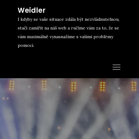
Skip
Weidler
to
I kdyby se vaše situace zdála být nezvládnutelnou,
content
stačí zamířit na náš web a ručíme vám za to, že se
vám maximálně vynasnažíme s vašimi problémy
pomoci.