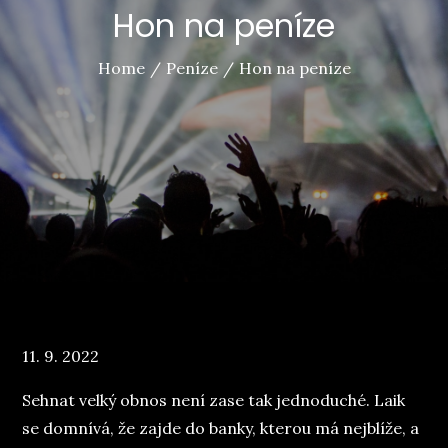
Hon na peníze
Home
Peníze
Hon na peníze
Posted
11. 9. 2022
on
Sehnat velký obnos není zase tak jednoduché. Laik
se domnívá, že zajde do banky, kterou má nejblíže, a