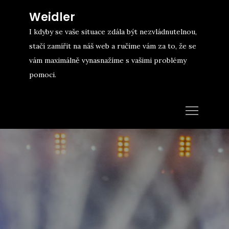
Skip
Weidler
to
I kdyby se vaše situace zdála být nezvládnutelnou,
content
stačí zamířit na náš web a ručíme vám za to, že se
vám maximálně vynasnažíme s vašimi problémy
pomoci.