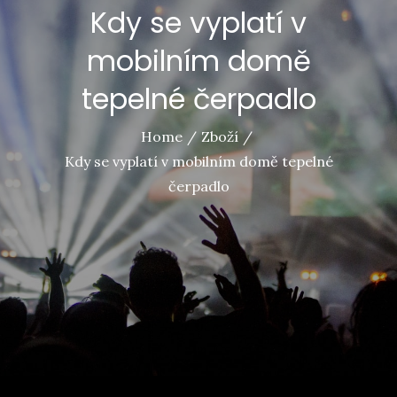
Kdy se vyplatí v
mobilním domě
tepelné čerpadlo
Home
Zboží
Kdy se vyplatí v mobilním domě tepelné
čerpadlo