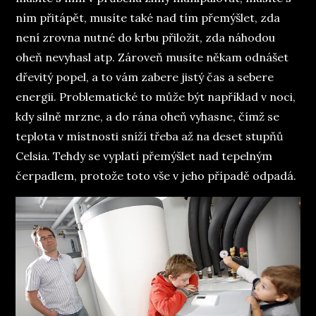
ním přitápět, musíte také nad tím přemýšlet, zda
není zrovna nutné do krbu přiložit, zda náhodou
oheň nevyhasl atp. Zároveň musíte někam odnášet
dřevitý popel, a to vám zabere jistý čas a sebere
energii. Problematické to může být například v noci,
kdy silně mrzne, a do rána oheň vyhasne, čímž se
teplota v místnosti sníží třeba až na deset stupňů
Celsia. Tehdy se vyplatí přemýšlet nad tepelným
čerpadlem, protože toto vše v jeho případě odpadá.