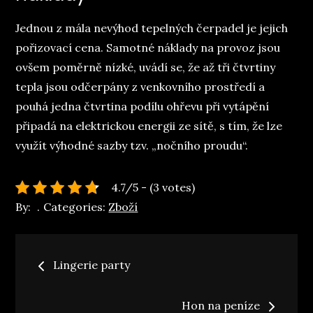
Jednou z mála nevýhod tepelných čerpadel je jejich
pořizovací cena. Samotné náklady na provoz jsou
ovšem poměrně nízké, uvádí se, že až tři čtvrtiny
tepla jsou odčerpány z venkovního prostředí a
pouhá jedna čtvrtina podílu ohřevu při vytápění
připadá na elektrickou energii ze sítě, s tím, že lze
využít výhodné sazby tzv. „nočního proudu“.
4.7/5 - (3 votes)
By:
Categories:
Zboží
Navigace
Lingerie party
pro
Hon na peníze