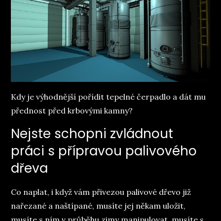
Kdy je výhodnější pořídit tepelné čerpadlo a dát mu
přednost před krbovými kamny?
Nejste schopni zvládnout
práci s přípravou palivového
dřeva
Co naplat, i když vám přivezou palivové dřevo již
nařezané a naštípané, musíte jej někam uložit,
musíte s ním v průběhu zimy manipulovat, musíte s