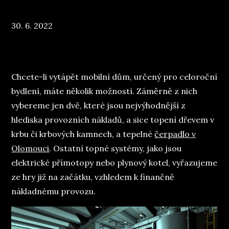
Posted
30. 6. 2022
on
Chcete-li vytápět mobilní dům, určený pro celoroční
bydlení, máte několik možností. Záměrně z nich
vybereme jen dvě, které jsou nejvýhodnější z
hlediska provozních nákladů, a sice topení dřevem v
krbu či krbových kamnech, a tepelné
čerpadlo v
Olomouci
. Ostatní topné systémy, jako jsou
elektrické přímotopy nebo plynový kotel, vyřazujeme
ze hry již na začátku, vzhledem k finančně
nákladnému provozu.