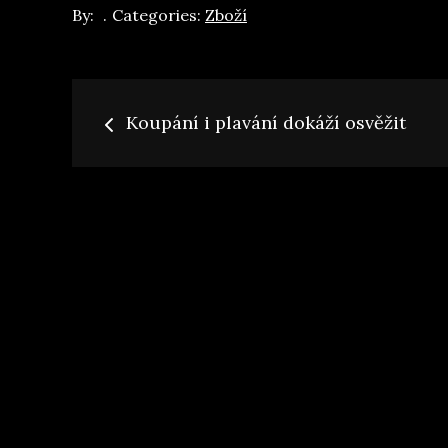
By:
Categories:
Zboží
Navigace
Koupání i plavání dokáží osvěžit
pro
příspěvek