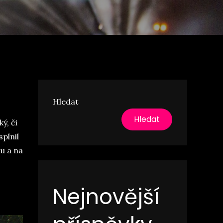
Hledat
Hledat
ý, či
splnil
du a na
Nejnovější