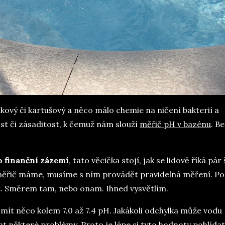
skový či kartušový a něco málo chemie na ničení bakterií a
ost či zásaditost, k čemuž nám slouží
měřič pH v bazénu
. B
o finanční zázemí
, tato věcička stojí, jak se lidově říká pár
ž měřič máme, musíme s ním provádět pravidelná měření. Po
. Směrem tam, nebo onam. Ihned vysvětlím.
mít něco kolem 7.0 až 7.4 pH. Jakákoli odchylka může vodu
at některé problémy. Proto je lépe si tyto hodnoty pohlídat