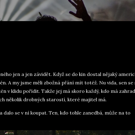
ého jen a jen závidět. Když se do kin dostal nějaký americk
én. A my jsme měli zbožná přání mít totéž. Nu vida, sen se 
zén v klidu pořídit. Takže jej má skoro každý, kdo má zahra
ěch několik drobných starostí, které majitel má.
í a dalo se v ní koupat. Ten, kdo tohle zanedbá, může na to