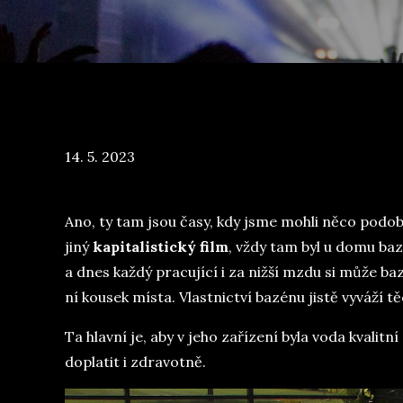
Posted
14. 5. 2023
on
Ano, ty tam jsou časy, kdy jsme mohli něco podobn
jiný
kapitalistický film
, vždy tam byl u domu baz
a dnes každý pracující i za nižší mzdu si může ba
ní kousek místa. Vlastnictví bazénu jistě vyváží t
Ta hlavní je, aby v jeho zařízení byla voda kvalitn
doplatit i zdravotně.