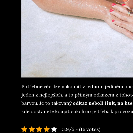
Potřebné věci lze nakoupit v jednom jediném obc
jeden z nejlepších, a to přímým odkazem z tohoto čl
barvou. Je to takzvaný
odkaz neboli link, na kt
kde dostanete koupit cokoli co je třeba k provo
3.9/5 - (16 votes)