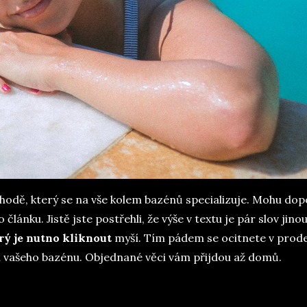
hodě, který se na vše kolem bazénů specializuje. Mohu dop
ánku. Jistě jste postřehli, že výše v textu je pár slov jino
erý je nutno kliknout
myší. Tím pádem se ocitnete v prode
zu vašeho bazénu. Objednané věci vám přijdou až domů.