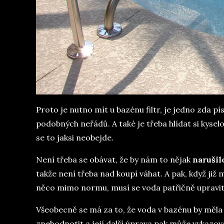
Proto je nutno mít u bazénu filtr, je jedno zda pí
podobných neřádů. A také je třeba hlídat si kysel
se to jaksi neobejde.
Není třeba se obávat, že by nám to nějak
narušil
takže není třeba nad koupí váhat. A pak, když ji
něco mimo normu, musí se voda patřičně upravit
Všeobecně se má za to, že voda v bazénu by měla 
znehodnotit a její další úprava pak může vykazov