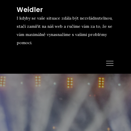
Skip
Weidler
to
I kdyby se vaše situace zdála být nezvládnutelnou,
content
stačí zamířit na náš web a ručíme vám za to, že se
vám maximálně vynasnažíme s vašimi problémy
pomoci.