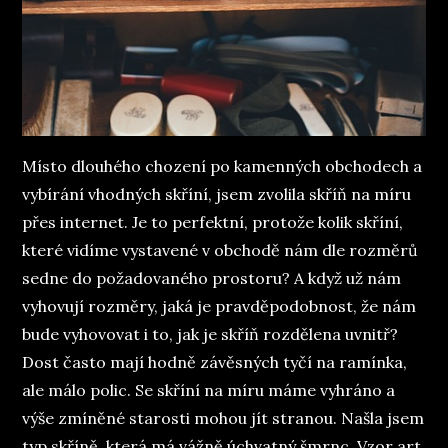
Místo dlouhého chození po kamenných obchodech a
vybírání vhodných skříní, jsem zvolila skříň na míru
přes internet. Je to perfektní, protože kolik skříní,
které vidíme vystavené v obchodě nám dle rozměrů
sedne do požadovaného prostoru? A když už nám
vyhovují rozměry, jaká je pravděpodobnost, že nám
bude vyhovovat i to, jak je skříň rozdělena uvnitř?
Dost často mají hodně závěsných tyčí na ramínka,
ale málo polic. Se skříní na míru máme vyhráno a
výše zmíněné starosti mohou jít stranou. Našla jsem
typ skříně, která má vážně úchvatný šmrnc.
Vzor art