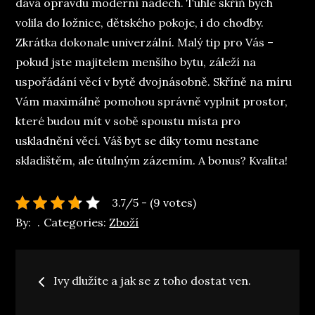
dává opravdu moderní nádech. Tuhle skříň bych
volila do ložnice, dětského pokoje, i do chodby.
Zkrátka dokonale univerzální. Malý tip pro Vás –
pokud jste majitelem menšího bytu, záleží na
uspořádání věcí v bytě dvojnásobně. Skříně na míru
Vám maximálně pomohou správně vyplnit prostor,
které budou mít v sobě spoustu místa pro
uskladnění věcí. Váš byt se díky tomu nestane
skladištěm, ale útulným zázemím. A bonus? Kvalita!
3.7/5 - (9 votes)
By:
Categories:
Zboží
Navigace
Ivy dlužíte a jak se z toho dostat ven.
pro