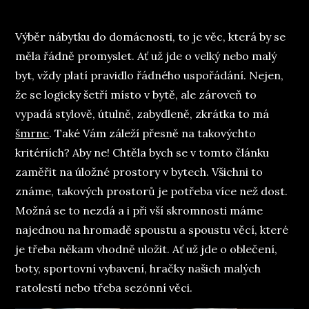
on
Výběr nábytku do domácnosti, to je věc, která by se
měla řádně promyslet. Ať už jde o velký nebo malý
byt, vždy platí pravidlo řádného uspořádání. Nejen,
že se logicky šetří místo v bytě, ale zároveň to
vypadá stylově, útulně, zabydleně, zkrátka to má
šmrnc
. Také Vám záleží přesně na takovýchto
kritériích? Aby ne! Chtěla bych se v tomto článku
zaměřit na úložné prostory v bytech. Všichni to
známe, takových prostorů je potřeba více než dost.
Možná se to nezdá a i při vší skromnosti máme
najednou na hromadě spoustu a spoustu věcí, které
je třeba někam vhodně uložit. Ať už jde o oblečení,
boty, sportovní vybavení, hračky našich malých
ratolestí nebo třeba sezónní věci.