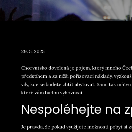
Posted
29. 5. 2025
on
Chorvatsko dovolená
je pojem, který mnoho Čechů
předstihem a za nižší pořizovací náklady, vyzko
vily, kde se budete chtít ubytovat. Sami tak mát
které vám budou vyhovovat.
Nespoléhejte na z
Je pravda, že pokud využijete možnosti pobyt si zaj