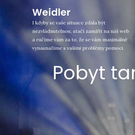
Skip
Weidler
to
content
I kdyby se vaše situace zdála být
nezvládnutelnou, stačí zamířit na náš web
a ručíme vám za to, že se vám maximálně
vynasnažíme s vašimi problémy pomoci.
Pobyt ta