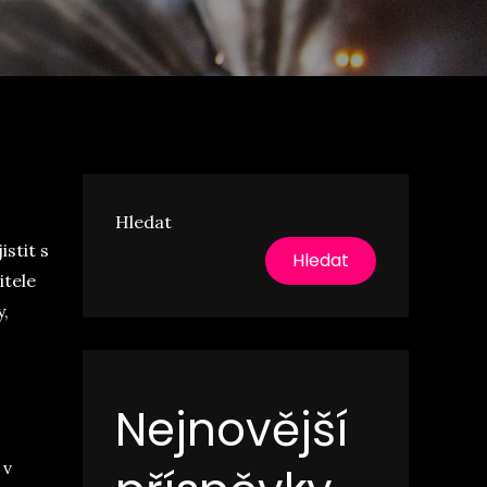
Hledat
stit s
Hledat
itele
y,
Nejnovější
 v