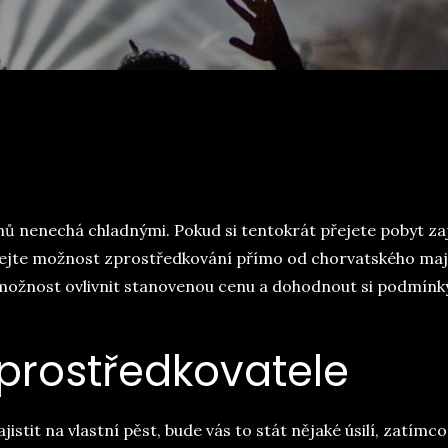
 nenechá chladnými. Pokud si tentokrát přejete pobyt zaji
ušejte možnost zprostředkování přímo od chorvatského maj
e možnost ovlivnit stanovenou cenu a dohodnout si podmínk
prostředkovatele
istit na vlastní pěst, bude vás to stát nějaké úsilí, zatímco