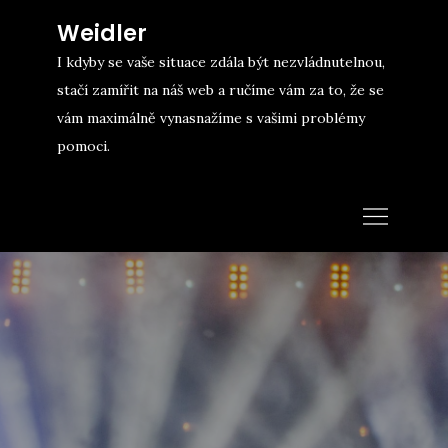
Skip
Weidler
to
I kdyby se vaše situace zdála být nezvládnutelnou,
content
stačí zamířit na náš web a ručíme vám za to, že se
vám maximálně vynasnažíme s vašimi problémy
pomoci.