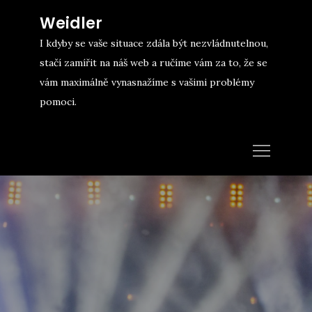
Skip
Weidler
to
I kdyby se vaše situace zdála být nezvládnutelnou,
content
stačí zamířit na náš web a ručíme vám za to, že se
vám maximálně vynasnažíme s vašimi problémy
pomoci.