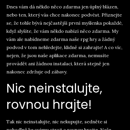
Dnes vám dá někdo něco zdarma jen úplný blázen,
nebo ten, který vás chce nakonec podvést. Přiznejte
se, že tohle bývá nejčastější první myšlenka pokaždé,
když slyšíte, že vám někdo nabízí něco zdarma. My
vám ale nabídneme zdarma naše
rpg hry
a žádný
podvod v tom nehledejte, klidně si zahrajte! A co víc,
nejen, že jsou naše aplikace zdarma, nemusíte
provádět ani žádnou instalaci, která stejně jen
nakonec zdržuje od zábavy.
Nic neinstalujte,
rovnou hrajte!
Tak nic neinstalujte, nic nekupujte, sedněte si
pohodlně ke svému stroji a rovnou hrajte. Naše