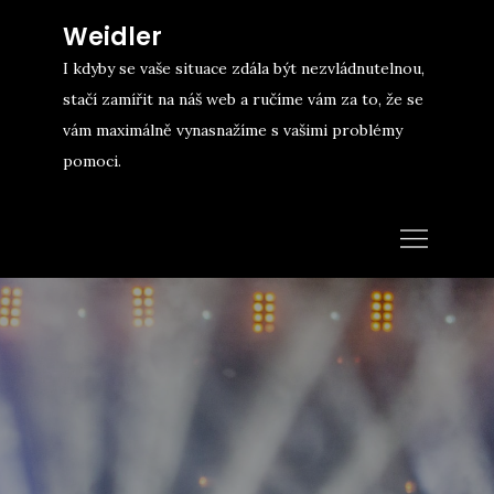
Skip
Weidler
to
I kdyby se vaše situace zdála být nezvládnutelnou,
content
stačí zamířit na náš web a ručíme vám za to, že se
vám maximálně vynasnažíme s vašimi problémy
pomoci.