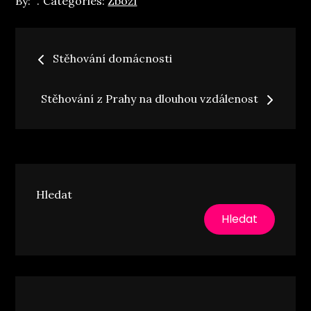
By:
Categories:
Zboží
Navigace
Stěhování domácnosti
pro
Stěhování z Prahy na dlouhou vzdálenost
příspěvek
Hledat
Hledat