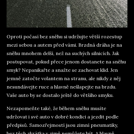
Oproti počasí bez sněhu si udržujte větší rozestup
mezi sebou a autem před vámi. Brzdná dráha je na
sněhu mnohem delší, než na suchých silnicích. Jak
postupovat, pokud přece jenom dostanete na sněhu
smyk? Nepanikařte a snažte se zachovat klid. Jen
jemně zatočte volantem na stranu, ale nikdy z něj
nesundávejte ruce a hlavně nešlapejte na brzdu.
Vaše auto by se dostalo ještě do většího smyku.
Nezapomeňte také, že během sněhu musíte
udržovat i své auto v dobré kondici a jezdit podle
předpisů. Samozřejmostí jsou zimní pneumatiky,
bez těch zkrátka v zimě nemůžete být. A hlavně