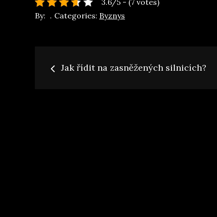
3.6/5 - (7 votes)
By:
Categories:
Byznys
Navigace
Jak řídit na zasněžených silnicích?
pro
příspěvek