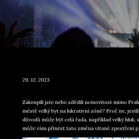
Posted
29. 12. 2023
on
Zakoupili jste nebo zdědili nemovitost mimo Prahu
městě velký byt na lukrativní zóně? Proč ne, jest
důvodů může být celá řada, například velký hluk,
může vám přinést tato změna vítané zpestření pro