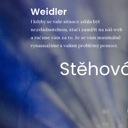
Skip
Weidler
to
content
I kdyby se vaše situace zdála být
nezvládnutelnou, stačí zamířit na náš web
a ručíme vám za to, že se vám maximálně
vynasnažíme s vašimi problémy pomoci.
Stěhová