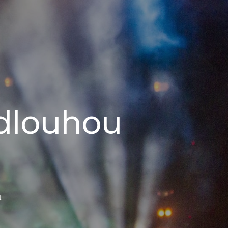
 dlouhou
t