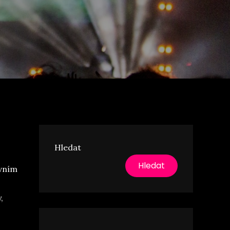
Hledat
Hledat
avním
,