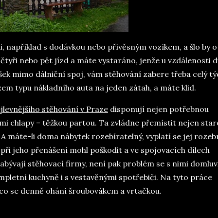
i, například s dodávkou nebo přívěsným vozíkem, a šlo by o
 čtyři nebo pět jízd a máte vystaráno, jenže u vzdálenosti 
šek mimo dálniční spoj, vám stěhování zabere třeba celý tý
m typu nákladního auta na jeden zátah, a máte klid.
jlevnějšího stěhování v Praze
disponují nejen potřebnou
ými chlapy – těžkou partou. Ta zvládne přemístit nejen star
y. A máte-li doma nábytek rozebíratelný, vyplatí se jej rozeb
ři jeho přenášení mohl poškodit a ve spojovacích dílech
bývají stěhovací firmy, není pak problém se s nimi domluvi
letní kuchyně i s vestavěnými spotřebiči. Na tyto práce
, co se denně ohání šroubovákem a vrtačkou.