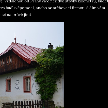
vě, vzdálenou od Prahy více než dvě stovky kilometrů, bude
oces buď svépomocí, anebo se stěhovací firmou. S čím vám
aci na právě jim?