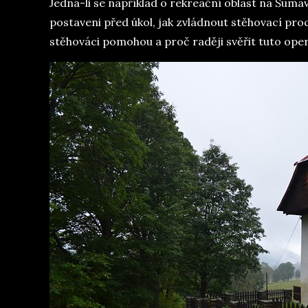
Jedná-li se například o rekreační oblast na Šuma
postaveni před úkol, jak zvládnout stěhovací pr
stěhováci pomohou a proč raději svěřit tuto oper