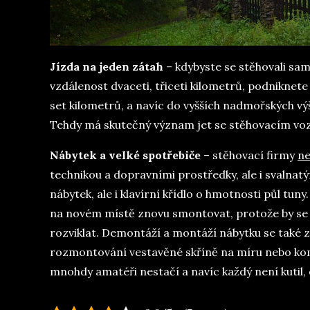
Jízda na jeden zátah
– kdybyste se stěhovali sam
vzdálenost dvaceti, třiceti kilometrů, podniknete
set kilometrů, a navíc do vyšších nadmořských vý
Tehdy má skutečný význam jet se stěhovacím voze
Nábytek a velké spotřebiče
– stěhovací firmy
ne
technikou a dopravními prostředky, ale i svalnat
nábytek, ale i klavírní křídlo o hmotnosti půl tun
na novém místě znovu smontovat, protože by se p
rozviklat. Demontáží a montáží nábytku se také za
rozmontování vestavěné skříně na míru nebo komp
mnohdy amatéři nestačí a navíc každý není kutil