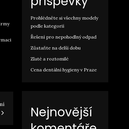
příspěvky
Prohlédněte si všechny modely
firmy
podle kategorií
ě
Řešení pro nepohodlný odpad
ormaci
Zůstaňte na delší dobu
Zlaté a roztomilé
Cena dentální hygieny v Praze
mí
Nejnovější
komentáře