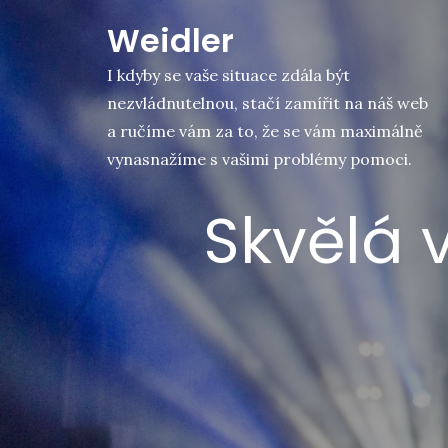
Skip
Weidler
to
content
I kdyby se vaše situace zdála být
nezvládnutelnou, stačí zamířit na náš web
a ručíme vám za to, že se vám maximálně
vynasnažíme s vašimi problémy pomoci.
Skvělá 