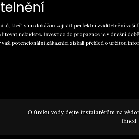
telnění
ků, kteří vám dokážou zajistit perfektní zviditelnění vaší 
 litovat nebudete. Investice do propagace je v dnešní dob
vaši potencionální zákazníci získali přehled o určitou inf
O úniku vody dejte instalatérům na vědo
ihned