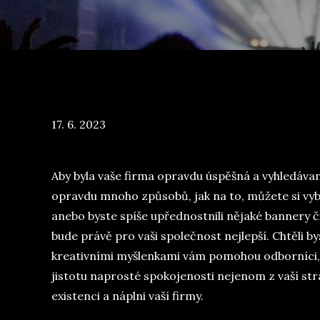
Posted
17. 6. 2023
on
Aby byla vaše firma opravdu úspěšná a vyhledávaná
opravdu mnoho způsobů, jak na to, můžete si vybr
anebo byste spíše upřednostnili nějaké bannery či
bude právě pro vaši společnost nejlepší. Chtěli 
kreativními myšlenkami vám pomohou odborníci,
jistotu naprosté spokojenosti nejenom z vaší stra
existenci a náplni vaší firmy.