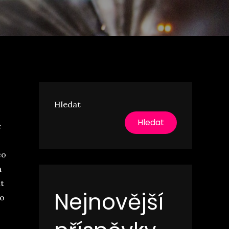
Hledat
Hledat
e
co
a
t
Nejnovější
 o