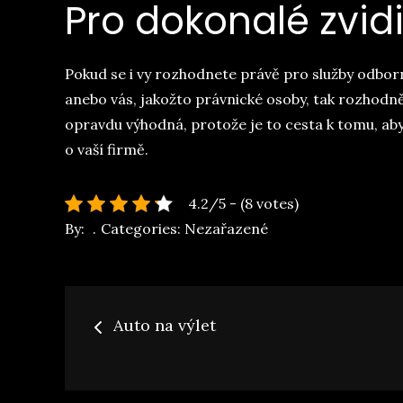
Pro dokonalé zvidi
Pokud se i vy rozhodnete právě pro služby odborní
anebo vás, jakožto právnické osoby, tak rozhodně
opravdu výhodná, protože je to cesta k tomu, aby 
o vaší firmě.
4.2/5 - (8 votes)
By:
Categories:
Nezařazené
Navigace
Auto na výlet
pro