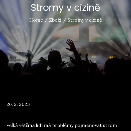
Stromy v cizině
Home
Zboží
Stromy v cizině
Posted
26. 2. 2023
on
Velká většina lidí má problémy pojmenovat strom