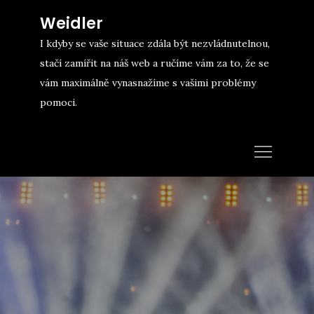
Skip
Weidler
to
I kdyby se vaše situace zdála být nezvládnutelnou,
content
stačí zamířit na náš web a ručíme vám za to, že se
vám maximálně vynasnažíme s vašimi problémy
pomoci.