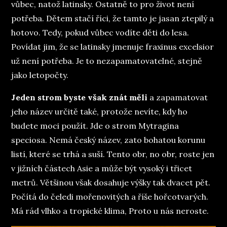
vůbec, natož latinsky. Ostatně to pro život není
potřeba. Dětem stačí říci, že tamto je jasan ztepilý a
hotovo. Tedy, pokud vůbec vodíte děti do lesa.
Povídat jim, že se latinsky jmenuje fraxinus excelsior
už není potřeba. Je to nezapamatovatelné, stejně
jako letopočty.
Jeden strom byste však znát měli
a zapamatovat
jeho název určitě také, protože nevíte, kdy ho
budete moci použít. Jde o strom Mytragina
speciosa. Nemá český název, zato bohatou korunu
listí, které se trhá a suší. Tento obr, no obr, roste jen
v jižních částech Asie a může být vysoký i třicet
metrů. Většinou však dosahuje výšky tak dvacet pět.
Počítá do čeledi mořenovitých a říše hořcotvarých.
Má rád vlhko a tropické klima, Proto u nás neroste.