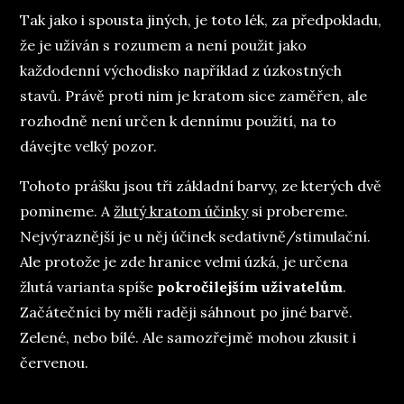
Tak jako i spousta jiných, je toto lék, za předpokladu,
že je užíván s rozumem a není použit jako
každodenní východisko například z úzkostných
stavů. Právě proti nim je kratom sice zaměřen, ale
rozhodně není určen k dennímu použití, na to
dávejte velký pozor.
Tohoto prášku jsou tři základní barvy, ze kterých dvě
pomineme. A
žlutý kratom účinky
si probereme.
Nejvýraznější je u něj účinek sedativně/stimulační.
Ale protože je zde hranice velmi úzká, je určena
žlutá varianta spíše
pokročilejším uživatelům
.
Začátečníci by měli raději sáhnout po jiné barvě.
Zelené, nebo bílé. Ale samozřejmě mohou zkusit i
červenou.